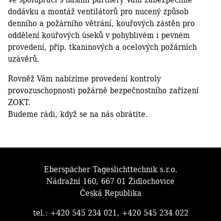
dodávku a montáž ventilátorů pro nucený způsob
denního a požárního větrání, kouřových zástěn pro
oddělení kouřových úseků v pohyblivém i pevném
provedení, příp. tkaninových a ocelových požárních
uzávěrů.
Rovněž Vám nabízíme provedení kontroly
provozuschopnosti požárně bezpečnostního zařízení
ZOKT.
Budeme rádi, když se na nás obrátíte.
Eberspächer Tageslichttechnik s.r.o.
Nádražní 160, 667 01 Židlochovice
Česká Republika
tel.: +420 545 234 021, +420 545 234 022