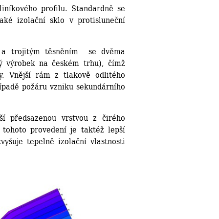
liníkového profilu. Standardně se
ké izolační sklo v protisluneční
a trojitým těsněním
se dvěma
ný výrobek na českém trhu), čímž
y. Vnější rám z tlakově odlitého
ípadě požáru vzniku sekundárního
ší předsazenou vrstvou z čirého
 tohoto provedení je taktéž lepší
vyšuje tepelně izolační vlastnosti