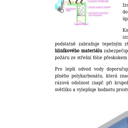
Iz
do
úp
Ko
iz
podstatně zabraňuje tepelným zt
hliníkového materiálu
zabezpečuje
požáru ze střešní fólie přeskokem 
Pro lepší odvod vody doporučuj
plného polykarbonátu, která znač
rázová odolnost (např. při krupob
světlíku a vylepšuje hodnotu prost