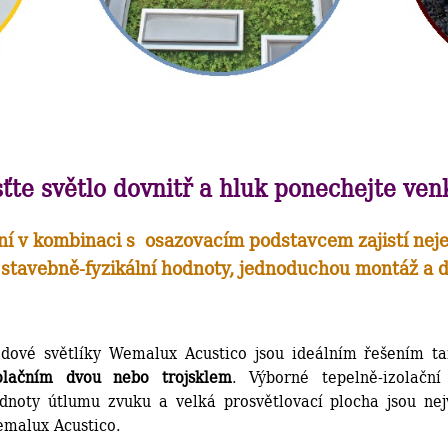
ťte světlo dovnitř a hluk ponechejte ve
ní v kombinaci s osazovacím podstavcem zajistí ne
 stavebně-fyzikální hodnoty, jednoduchou montáž a d
dové světlíky Wemalux Acustico jsou ideálním řešením 
olačním dvou nebo trojsklem
. Výborné tepelně-izolační 
dnoty útlumu zvuku a velká prosvětlovací plocha jsou nej
malux Acustico.