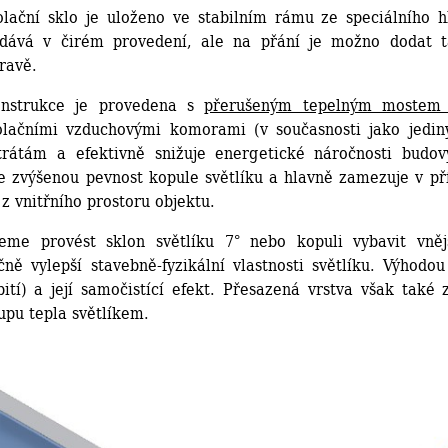
olační sklo je uloženo ve stabilním rámu ze speciálního h
dává v čirém provedení, ale na přání je možno dodat ta
ravě.
nstrukce je provedena s
přerušeným tepelným mostem 
olačními vzduchovými komorami (v současnosti jako jedi
rátám a efektivně snižuje energetické náročnosti budov
 zvýšenou pevnost kopule světlíku a hlavně zamezuje v př
z vnitřního prostoru objektu.
eme provést sklon světlíku 7° nebo kopuli vybavit vněj
ně vylepší stavebně-fyzikální vlastnosti světlíku. Výhodou
ití) a její samočistící efekt. Přesazená vrstva však také z
upu tepla světlíkem.