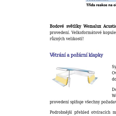
Bodové světlíky Wemalux Acustic
provedení. Velkoformátové kopule
různých velikostí!
Větrání a požární klapky
S
O
do
D
W
provedení splňuje všechny požad
Podrobnější přehled otvíracích 