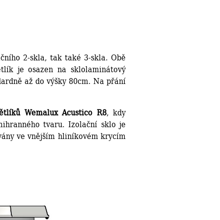
čního 2-skla, tak také 3-skla. Obě
tlík je osazen na sklolaminátový
dardně až do výšky 80cm. Na přání
větlíků Wemalux Acustico R8
, kdy
hranného tvaru. Izolační sklo je
ány ve vnějším hliníkovém krycím