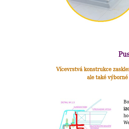
Pus
Vícevrstvá konstrukce zaskle
ale také výborné
Bo
iz
ho
We