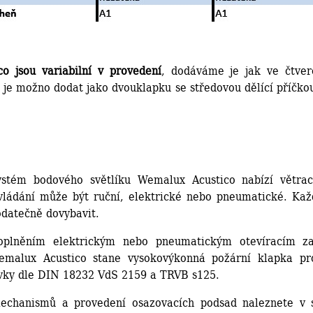
o jsou variabilní v provedení
, dodáváme je jak ve čtve
 je možno dodat jako dvouklapku se středovou dělící příčko
ystém bodového světlíku Wemalux Acustico nabízí větrací
vládání může být ruční, elektrické nebo pneumatické. Kaž
datečně dovybavit.
oplněním elektrickým nebo pneumatickým otevíracím za
emalux Acustico stane vysokovýkonná požární klapka pr
avky dle DIN 18232 VdS 2159 a TRVB s125.
mechanismů a provedení osazovacích podsad naleznete v 