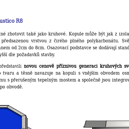
ustico R8
é zhotovit také jako kruhové. Kopule může být jak z izola
í předsazenou vrstvou z čirého plného polykarbonátu. Svě
anem od 2cm do 8cm. Osazovací podstavce se dodávají stan
yšší dle požadavků stavby.
ředstavili
novou cenově příznivou generaci kruhových s
 tvaru a těsně navazuje na kopuli s vnějším obvodem osmi
mu s přerušeným tepelným mostem a společně jsou integrov
po obvodě.